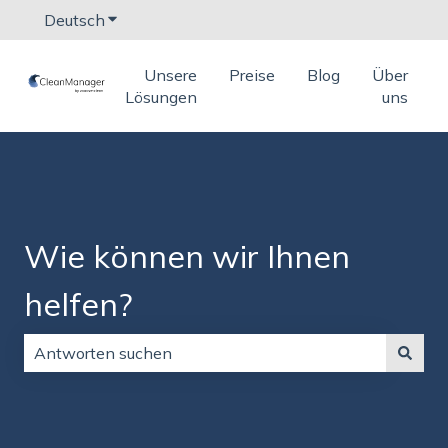
Deutsch
Untermenü für Übersetzungen anzeigen
Unsere
Preise
Blog
Über
Lösungen
uns
Wie können wir Ihnen
helfen?
Es gibt keine Vorschläge, da das Suchfeld leer ist.