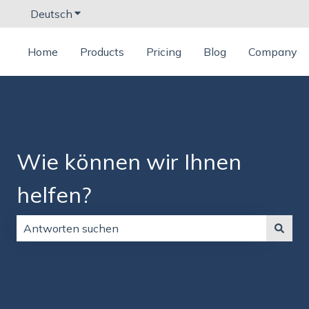
Deutsch
Untermenü für Übersetzungen anzeigen
Home
Products
Pricing
Blog
Company
Wie können wir Ihnen
helfen?
Es gibt keine Vorschläge, da das Suchfeld leer ist.