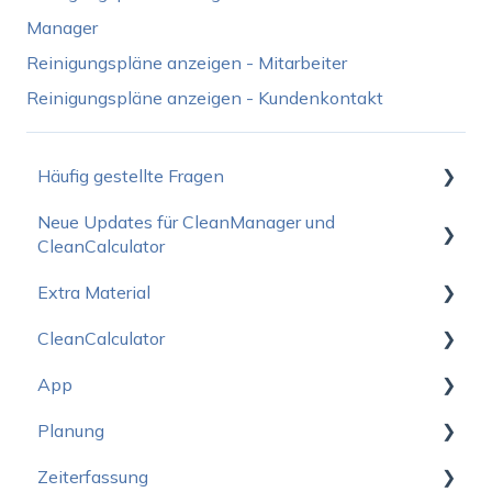
Manager
Reinigungspläne anzeigen - Mitarbeiter
Reinigungspläne anzeigen - Kundenkontakt
Häufig gestellte Fragen
Neue Updates für CleanManager und
Wie fange ich am Besten an?
CleanCalculator
Betriebsstatus
Extra Material
Neuigkeiten für den CleanManager
Preise
CleanCalculator
Neuigkeiten für den CleanCalculator
Verkaufsmaterial
Abonnement
App
Logo-Paket
Starten
Support und Schulung
Planung
CleanCalculator Webinare
Starten
Geräte und Anmeldung
Zeiterfassung
Kontoeinstellungen
Einstellung
Neuen Design