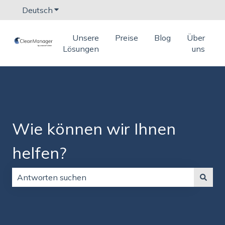
Deutsch
Untermenü für Übersetzungen anzeigen
Unsere
Preise
Blog
Über
Lösungen
uns
Wie können wir Ihnen
helfen?
Es gibt keine Vorschläge, da das Suchfeld leer ist.