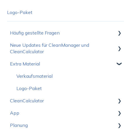
Logo-Paket
Häufig gestellte Fragen
Neue Updates für CleanManager und
Wie fange ich am Besten an?
CleanCalculator
Betriebsstatus
Extra Material
Neuigkeiten für den CleanManager
Preise
Neuigkeiten für den CleanCalculator
Verkaufsmaterial
Abonnement
Logo-Paket
Support und Schulung
CleanCalculator
Geräte und Anmeldung
App
Starten
Entwicklung
Planung
CleanCalculator Webinare
Starten