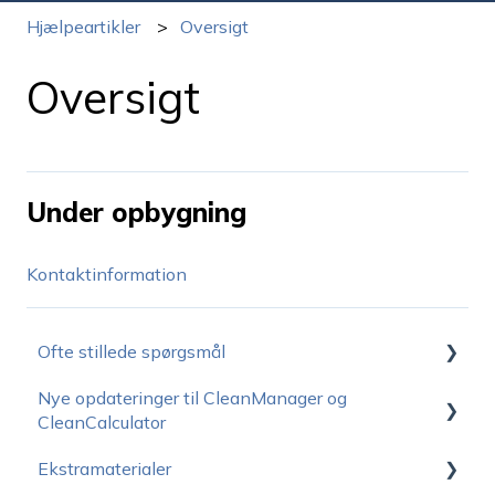
Hjælpeartikler
Oversigt
Oversigt
Under opbygning
Kontaktinformation
Ofte stillede spørgsmål
Nye opdateringer til CleanManager og
Hvordan kommer jeg i gang?
CleanCalculator
Driftstatus
Ekstramaterialer
Udgivelsesnoter CleanManager
Priser