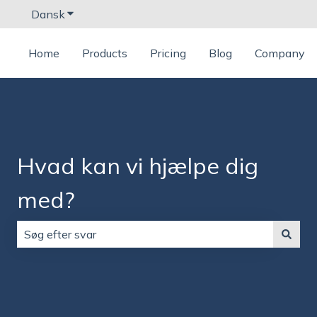
Dansk
Vis undermenu for oversættelser
Home
Products
Pricing
Blog
Company
Hvad kan vi hjælpe dig
med?
Der er ingen forslag, da søgefeltet er tomt.