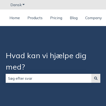
Dansk
Vis undermenu for oversættelser
Home
Products
Pricing
Blog
Company
Hvad kan vi hjælpe dig
med?
Der er ingen forslag, da søgefeltet er tomt.