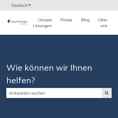
Deutsch
Untermenü für Übersetzungen anzeigen
Unsere
Preise
Blog
Über
Lösungen
uns
Wie können wir Ihnen
helfen?
Es gibt keine Vorschläge, da das Suchfeld leer ist.