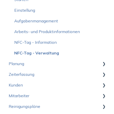
Geräte und Anmeldung
Kontoeinstellungen
Einstellung
Entwicklung
Benutzer
Aufgabenmanagement
Sicherheit
Kunden
Arbeits- und Produktinformationen
Sprache
Angebote
NFC-Tag - Information
Allgemeines
Angebote verwalten
NFC-Tag - Verwaltung
Planung
Angebote für andere Reinigungstypen erstellen
Zeiterfassung
Neuen Design
Kunden
Kalender
Loslegen
Mitarbeiter
Abwesenheiten und Abwesenheitsstunden
Tägliche Aufgaben
Loslegen
Reinigungspläne
Webinare
Bilddokumentation
Kundendaten
Loslegen