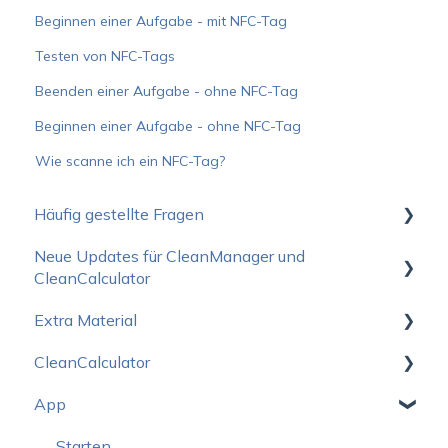
Beginnen einer Aufgabe - mit NFC-Tag
Testen von NFC-Tags
Beenden einer Aufgabe - ohne NFC-Tag
Beginnen einer Aufgabe - ohne NFC-Tag
Wie scanne ich ein NFC-Tag?
Häufig gestellte Fragen
Neue Updates für CleanManager und
Wie fange ich am Besten an?
CleanCalculator
Betriebsstatus
Extra Material
Neuigkeiten für den CleanManager
Preise
CleanCalculator
Neuigkeiten für den CleanCalculator
Verkaufsmaterial
Abonnement
App
Logo-Paket
Starten
Support und Schulung
CleanCalculator Webinare
Starten