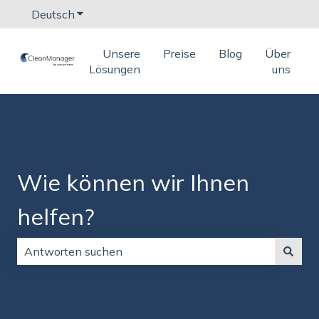
Deutsch
Untermenü für Übersetzungen anzeigen
Unsere
Preise
Blog
Über
Lösungen
uns
Wie können wir Ihnen
helfen?
Es gibt keine Vorschläge, da das Suchfeld leer ist.