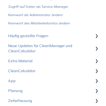
Zugriff auf Daten als Service-Manager
Kennwort als Administrator ändern
Kennwort des Mitarbeiterkontos ändern
Häufig gestellte Fragen
Neue Updates für CleanManager und
Wie fange ich am Besten an?
CleanCalculator
Betriebsstatus
Extra Material
Neuigkeiten für den CleanManager
Preise
CleanCalculator
Neuigkeiten für den CleanCalculator
Verkaufsmaterial
Abonnement
App
Logo-Paket
Starten
Support und Schulung
Planung
CleanCalculator Webinare
Starten
Geräte und Anmeldung
Zeiterfassung
Kontoeinstellungen
Einstellung
Neuen Design
Entwicklung