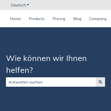
Deutsch
Untermenü für Übersetzungen anzeigen
Home
Products
Pricing
Blog
Company
Wie können wir Ihnen
helfen?
Es gibt keine Vorschläge, da das Suchfeld leer ist.