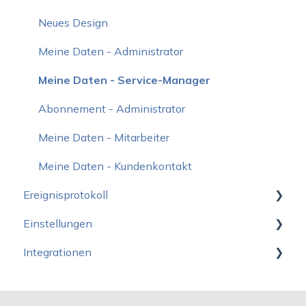
Stundenübersicht - Kundenkontakt
Berichte anzeigen
Lagerbestand
Neues Design
Statistik
Produktanfragen
Meine Daten - Administrator
Sicherheitskopien
Produktübergabe
Meine Daten - Service-Manager
Statistik
Abonnement - Administrator
Lagerverwaltung
Meine Daten - Mitarbeiter
Archiv
Meine Daten - Kundenkontakt
Ereignisprotokoll
Mitarbeiter
Einstellungen
Ereignisprotokoll für Administratoren
Integrationen
Ereignisprotokoll für Service-Manager
Allgemeine Einstellungen - Lohnkalkulation
Ereignisprotokoll für Mitarbeiter
Allgemeine Einstellungen - Fakturakalkulation
Dynamics 365 Business Central