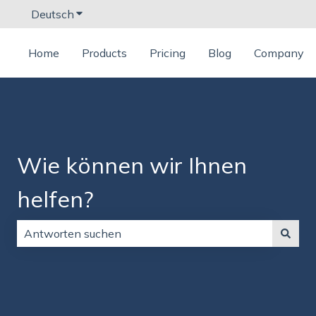
Deutsch
Untermenü für Übersetzungen anzeigen
Home
Products
Pricing
Blog
Company
Wie können wir Ihnen
helfen?
Es gibt keine Vorschläge, da das Suchfeld leer ist.