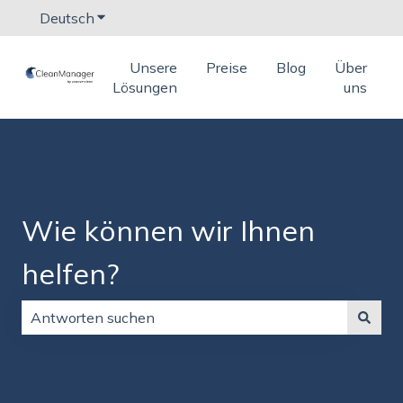
Deutsch
Untermenü für Übersetzungen anzeigen
Unsere
Preise
Blog
Über
Lösungen
uns
Wie können wir Ihnen
helfen?
Es gibt keine Vorschläge, da das Suchfeld leer ist.