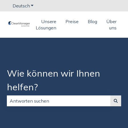
Deutsch
Untermenü für Übersetzungen anzeigen
Unsere
Preise
Blog
Über
Lösungen
uns
Wie können wir Ihnen
helfen?
Es gibt keine Vorschläge, da das Suchfeld leer ist.