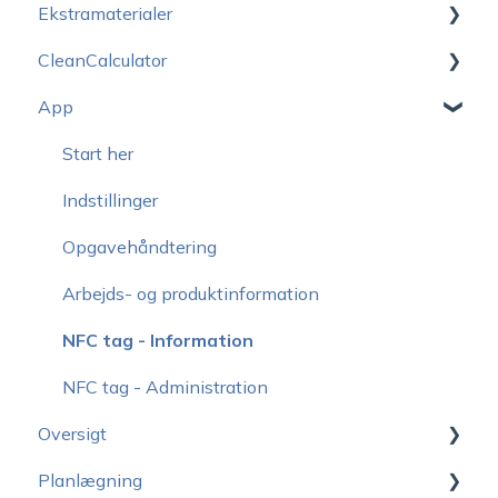
Ekstramaterialer
Udgivelsesnoter CleanManager
Priser
CleanCalculator
Udgivelsesnoter CleanCalculator
Salgsmateriale
Abonnement
App
Logo-pakke
CleanCalculator Webinarer
Support & Undervisning
Kontoopsætning
Start her
Udstyr og login
Brugere
Indstillinger
Udvikling
Kunder
Opgavehåndtering
Sikkerhed
Tilbudsgrundlag
Arbejds- og produktinformation
Sprog
Administration af tilbudsgrundlag
NFC tag - Information
Generelt
Tilbud til andre typer af rengøring
NFC tag - Administration
Oversigt
Planlægning
Under opbygning