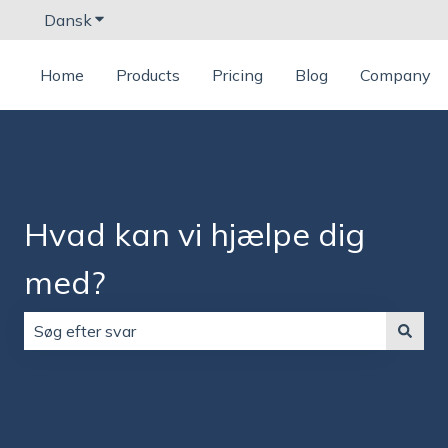
Dansk
Vis undermenu for oversættelser
Home
Products
Pricing
Blog
Company
Hvad kan vi hjælpe dig
med?
Der er ingen forslag, da søgefeltet er tomt.